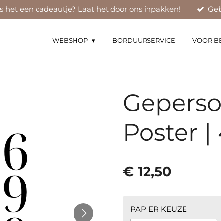
Is het een cadeautje? Laat het door ons inpakken!
Geb
WEBSHOP
BORDUURSERVICE
VOOR B
Geperso
Poster |
€ 12,50
PAPIER KEUZE