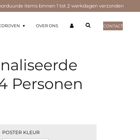
orduurde items binnen 1 tot 2 werkdagen verzonden
EDRIJVEN
OVER ONS
CONTACT
naliseerde
 4 Personen
POSTER KLEUR