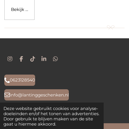
Bekijk details
I
F
T
L
W
n
a
i
i
h
s
c
k
n
a
t
e
T
k
t
0623128540
a
b
o
e
s
g
o
k
d
A
r
o
I
p
info@lantinggeschenken.nl
a
k
n
p
m
Deze website gebruikt cookies voor analyse-
Retourbeleid
doeleinden en/of het tonen van advertenties.
Door gebruik te blijven maken van de site
gaat u hiermee akkoord.
KVK-nummer: 90687140