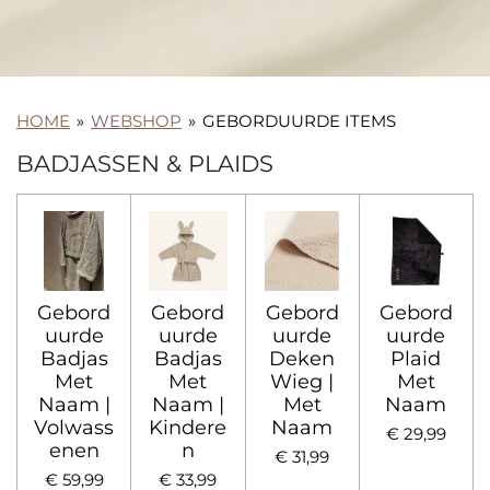
HOME
»
WEBSHOP
»
GEBORDUURDE ITEMS
BADJASSEN & PLAIDS
Gebord
Gebord
Gebord
Gebord
uurde
uurde
uurde
uurde
Badjas
Badjas
Deken
Plaid
Met
Met
Wieg |
Met
Naam |
Naam |
Met
Naam
Volwass
Kindere
Naam
€ 29,99
enen
n
€ 31,99
€ 59,99
€ 33,99