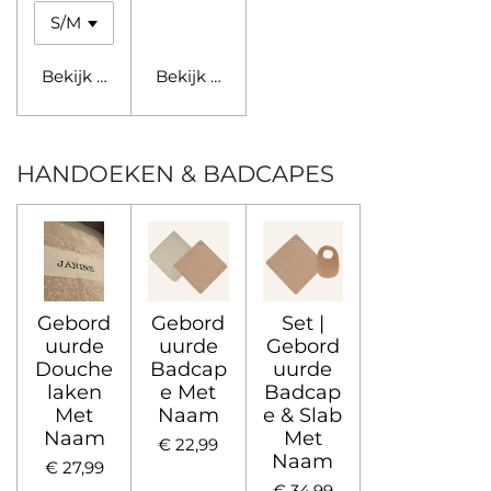
Bekijk details
Bekijk details
HANDOEKEN & BADCAPES
Gebord
Gebord
Set |
uurde
uurde
Gebord
Douche
Badcap
uurde
laken
e Met
Badcap
Met
Naam
e & Slab
Naam
Met
€ 22,99
Naam
€ 27,99
€ 34,99