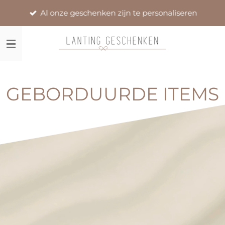
Ga
Al onze geschenken zijn te personaliseren
direct
naar
de
hoofdinhoud
GEBORDUURDE ITEMS