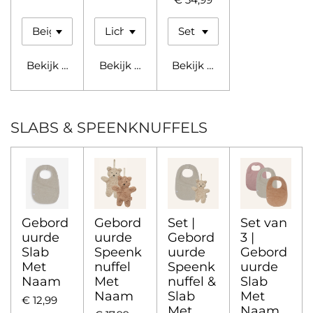
Bekijk details
Bekijk details
Bekijk details
SLABS & SPEENKNUFFELS
Gebord
Gebord
Set |
Set van
uurde
uurde
Gebord
3 |
Slab
Speenk
uurde
Gebord
Met
nuffel
Speenk
uurde
Naam
Met
nuffel &
Slab
Naam
Slab
Met
€ 12,99
Met
Naam