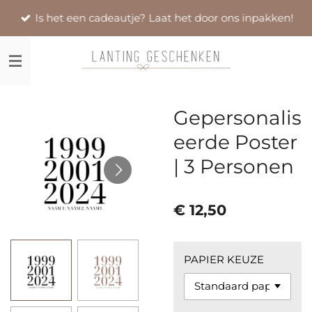
Ga
Is het een cadeautje? Laat het door ons inpakken!
direct
naar
de
hoofdinhoud
Gepersonalis
eerde Poster
| 3 Personen
€ 12,50
PAPIER KEUZE