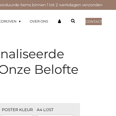
orduurde items binnen 1 tot 2 werkdagen verzonden
EDRIJVEN
OVER ONS
CONTACT
naliseerde
 Onze Belofte
POSTER KLEUR
A4 LIJST