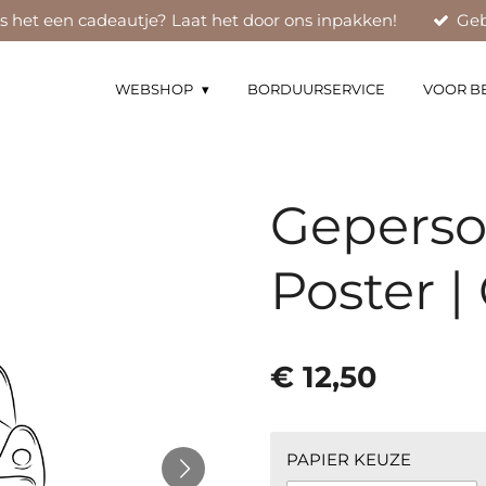
Is het een cadeautje? Laat het door ons inpakken!
Geb
WEBSHOP
BORDUURSERVICE
VOOR B
Geperso
Poster |
€ 12,50
PAPIER KEUZE