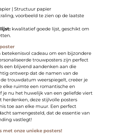
pier | Structuur papier
straling, voorbeeld te zien op de laatste
ijst:
kwalitatief goede lijst, geschikt om
tten.
poster
n betekenisvol cadeau om een bijzondere
ersonaliseerde trouwposters zijn perfect
als een blijvend aandenken aan die
chtig ontwerp dat de namen van de
de trouwdatum weerspiegelt, creëer je
ie elke ruimte een romantische en
f je nu het huwelijk van een geliefde viert
lt herdenken, deze stijlvolle posters
s toe aan elke muur. Een perfect
dacht samengesteld, dat de essentie van
nding vastlegt!
s met onze unieke posters!