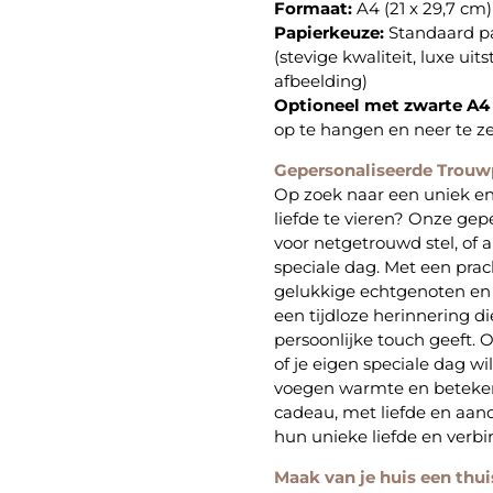
Formaat:
A4 (21 x 29,7 cm)
Papierkeuze:
Standaard pa
(stevige kwaliteit, luxe uit
afbeelding)
Optioneel met zwarte A4 l
op te hangen en neer te ze
Gepersonaliseerde Trouw
Op zoek naar een uniek e
liefde te vieren? Onze gep
voor netgetrouwd stel, of 
speciale dag. Met een pra
gelukkige echtgenoten en 
een tijdloze herinnering d
persoonlijke touch geeft. O
of je eigen speciale dag wi
voegen warmte en betekeni
cadeau, met liefde en aan
hun unieke liefde en verbi
Maak van je huis een thui