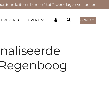
orduurde items binnen 1 tot 2 werkdagen verzonden
EDRIJVEN
OVER ONS
CONTACT
naliseerde
| Regenboog
l