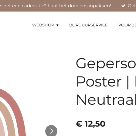
Is het een cadeautje? Laat het door ons inpakken!
Geb
WEBSHOP
BORDUURSERVICE
VOOR B
Geperso
Poster 
Neutraa
€ 12,50