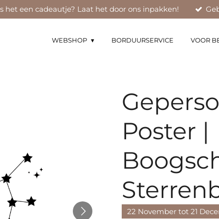
Is het een cadeautje? Laat het door ons inpakken!
Geb
WEBSHOP
BORDUURSERVICE
VOOR B
Geperso
Poster |
Boogsch
Sterren
22 November tot 21 Dec