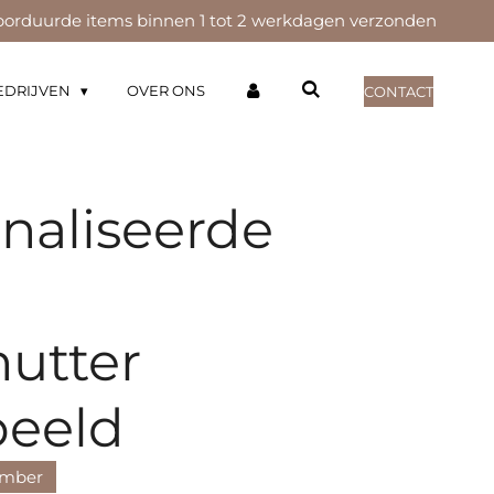
orduurde items binnen 1 tot 2 werkdagen verzonden
EDRIJVEN
OVER ONS
CONTACT
naliseerde
utter
beeld
ember