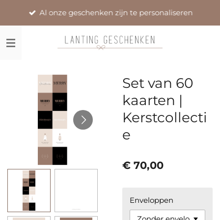
Ga
Al onze geschenken zijn te personaliseren
direct
naar
de
hoofdinhoud
Set van 60
kaarten |
Kerstcollecti
e
€ 70,00
Enveloppen