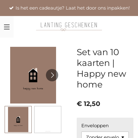
Ga
Is het een cadeautje? Laat het door ons inpakken!
direct
naar
de
hoofdinhoud
Set van 10
kaarten |
Happy new
home
€ 12,50
Enveloppen