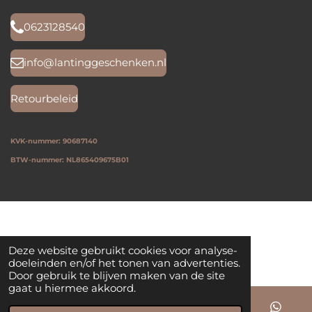
s
c
k
n
a
t
e
T
k
t
0623128540
a
b
o
e
s
g
o
k
d
A
r
o
I
p
info@lantinggeschenken.nl
a
k
n
p
m
Retourbeleid
KVK-nummer: 90687140
BTW-nummer: NL865409675B01
Deze website gebruikt cookies voor analyse-
doeleinden en/of het tonen van advertenties.
Door gebruik te blijven maken van de site
gaat u hiermee akkoord.