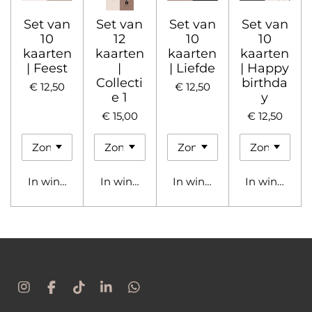
Set van
Set van
Set van
Set van
10
12
10
10
kaarten
kaarten
kaarten
kaarten
| Feest
|
| Liefde
| Happy
Collecti
birthda
€ 12,50
€ 12,50
e 1
y
€ 15,00
€ 12,50
In winkelwagen
In winkelwagen
In winkelwagen
In winkelwa
I
F
T
L
W
n
a
i
i
h