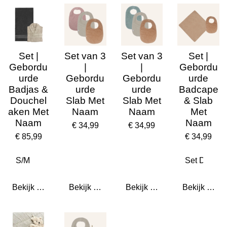
Set |
Set van 3
Set van 3
Set |
Gebordu
|
|
Gebordu
urde
Gebordu
Gebordu
urde
Badjas &
urde
urde
Badcape
Douchel
Slab Met
Slab Met
& Slab
aken Met
Naam
Naam
Met
Naam
Naam
€ 34,99
€ 34,99
€ 85,99
€ 34,99
Bekijk details
Bekijk details
Bekijk details
Bekijk detail