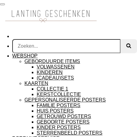
Ga
direct
naar
de
hoofdinhoud
WEBSHOP
GEBORDUURDE ITEMS
VOLWASSENEN
KINDEREN
(CADEAU)SETS
KAARTEN
COLLECTIE 1
KERSTCOLLECTIE
GEPERSONALISEERDE POSTERS
FAMILIE POSTERS
HUIS POSTERS
GETROUWD POSTERS
GEBOORTE POSTERS
KINDER POSTERS
STERRENBEELD POSTERS