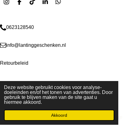
I
F
T
L
W
n
a
i
i
h
s
c
k
n
a
t
e
T
k
t
a
0623128540
b
o
e
s
g
o
k
d
A
r
o
I
p
a
k
n
p
info@lantinggeschenken.nl
m
Retourbeleid
KVK-nummer: 90687140
Deze website gebruikt cookies voor analyse-
BTW-nummer: NL865409675B01
doeleinden en/of het tonen van advertenties. Door
gebruik te blijven maken van de site gaat u
hiermee akkoord.
Akkoord
E-mailadres
Instagram
WhatsApp